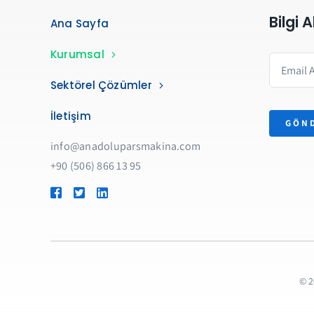
Bilgi 
Ana Sayfa
Kurumsal
Sektörel Çözümler
İletişim
GÖN
info@anadoluparsmakina.com
+90 (506) 866 13 95
© 2